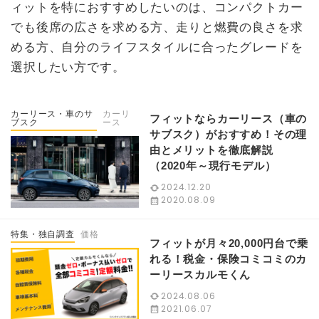
ィットを特におすすめしたいのは、コンパクトカー
でも後席の広さを求める方、走りと燃費の良さを求
める方、自分のライフスタイルに合ったグレードを
選択したい方です。
カーリース・車のサ
カーリ
フィットならカーリース（車の
ブスク
ース
サブスク）がおすすめ！その理
由とメリットを徹底解説
（2020年～現行モデル）
2024.12.20
2020.08.09
特集・独自調査
価格
フィットが月々20,000円台で乗
れる！税金・保険コミコミのカ
ーリースカルモくん
2024.08.06
2021.06.07