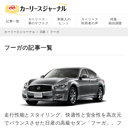
カーリース・
車購入の
カーリース
特集・
記事一覧
車のサブスク
ヒント
利用者の声
独自調査
カーリースジャーナル
日産
フーガ
フーガの記事一覧
走行性能とスタイリング、快適性と安全性を高次元
でバランスさせた日産の高級セダン「フーガ」。フ