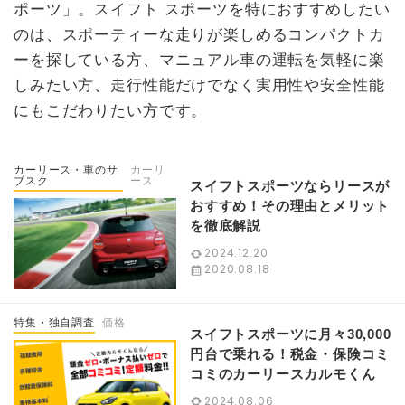
ポーツ」。スイフト スポーツを特におすすめしたい
のは、スポーティーな走りが楽しめるコンパクトカ
ーを探している方、マニュアル車の運転を気軽に楽
しみたい方、走行性能だけでなく実用性や安全性能
にもこだわりたい方です。
カーリース・車のサ
カーリ
ブスク
ース
スイフトスポーツならリースが
おすすめ！その理由とメリット
を徹底解説
2024.12.20
2020.08.18
特集・独自調査
価格
スイフトスポーツに月々30,000
円台で乗れる！税金・保険コミ
コミのカーリースカルモくん
2024.08.06