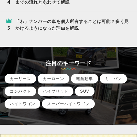
までの流れとあわせて解説
「わ」ナンバーの車を個人所有することは可能？多く見
かけるようになった理由を解説
注目のキーワード
カーリース
カーローン
軽自動車
ミニバン
コンパクト
ハイブリッド
SUV
ハイトワゴン
スーパーハイトワゴン