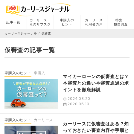
カーリース・
車購入の
カーリース
特集・
記事一覧
車のサブスク
ヒント
利用者の声
独自調査
カーリースジャーナル
仮審査
仮審査の記事一覧
車購入のヒント
車購入
マイカーローンの仮審査とは？
本審査との違いや審査通過のポ
イントを徹底解説
2024.08.20
2020.05.19
車購入のヒント
カーリース
カーリースに仮審査はある？知
っておきたい審査内容や手順と