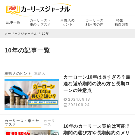
カーリース・
車購入の
カーリース
特集・
記事一覧
車のサブスク
ヒント
利用者の声
独自調査
カーリースジャーナル
10年
10年の記事一覧
車購入のヒント
車購入
カーローン10年は長すぎる？最
適な返済期間の決め方と長期ロ
ーンの注意点
2024.09.18
2021.06.24
カーリース・車のサ
カーリ
ブスク
ース
10年のカーリース契約は可能？
期間の選び方や長期契約のメリ