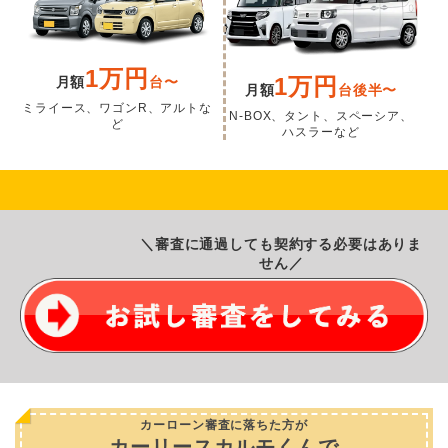
1万円
1万円
月額
台〜
月額
台後半〜
ミライース、ワゴンR、アルトな
N-BOX、タント、スペーシア、
ど
ハスラーなど
＼審査に通過しても契約する必要はありま
せん／
カーローン審査に落ちた方が
カーリースカルモくんで