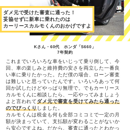
ダメ元で受けた審査に通った！
妥協せずに新車に乗れたのは
カーリースカルモくんのおかげですよ
Kさん・60代 ホンダ「S660」
7年契約
これまでいろいろな車をいじって乗り倒して、今
回、車の楽しみと維持費の安さを両立した一番良
い車に乗りたかった。ただ僕の場合、ローン審査
は難しいと思っていたんです。いろいろあって何
回か試したけどやっぱり無理で。でもカーリース
カルモくんに相談したら、一応やってみましょう
よと言われて
ダメ元で審査を受けてみたら通った
のでびっくり
しました。
カルモくんは税金も何も全部コミコミで一定の月
額が決まっていて、支払額が変わることがないか
ら安心ですよね。だから、審査に通ったとわかっ