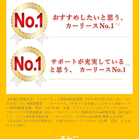
【出典】調査方法：インターネット調査■調査期間：2022年12月15日（木）～12
月19日（月）■調査概要：「カーリース」10サイトを対象にしたサイト比較イメー
ジ調査■調査対象：男女、18-69 歳、全国、*¹ファイナンシャルプランナー107s、
*²カーリース利用経験者 231s、*³カーディーラー勤務者100s■調査実施：株式会社
ドゥ・ハウス■比較対象企業：「カーリース」でのGoogle検索 検索上位10社
（2022年12月13日15時時点） ※個人向けカーリースのみ ※記事、広告、まとめ
サイトを除く
さらに