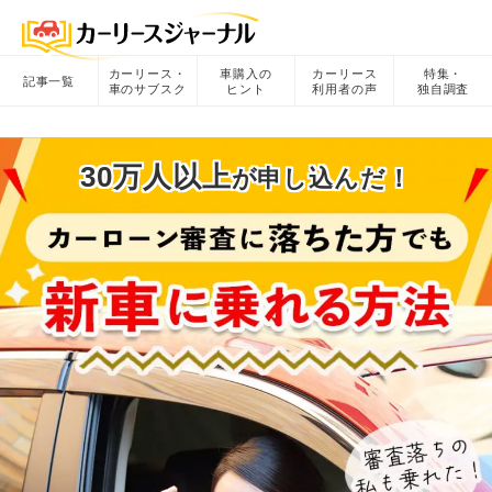
カーリース・
車購入の
カーリース
特集・
記事一覧
車のサブスク
ヒント
利用者の声
独自調査
30万人以上
が申し込んだ！