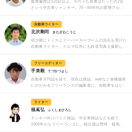
愛車遍歴は120台以上、そのうち新車はたったの2台
という中古車ジャンキー。70～80年代の変態グルマ
を眺めながら珈琲が飲めるマニアックなガレージカフ
ェを大阪に構えつつ、自動車雑誌のライター兼カメラ
自動車ライター
マンとして関西を中心に活動する、永遠の少年的中年
北沢剛司
男子。
きたざわこうじ
幼少期にトミカとスーパーカーブームの洗礼を受けた
自動車ライター。クルマ以外にも鉄道写真を撮影した
り、エアラインなどにも関心がある生粋の乗り物好
き。自動車専門誌や一般誌での執筆をはじめ、輸入車
フリーエディター
関係の仕事などを幅広く手がけている。主な著書に
手束毅
『P(プレミアム)ケータイ大図鑑』 (グリーンアロー出
てづかつよし
版社)、『格安航空会社を使いこなせ! 』（マガジンボ
自動車月刊誌を経て、現在は雑誌、webなど各種媒体
ックス）などがある。
にかかわるフリーランスの編集者に。自動車をはじ
め、通信、ミリタリー、全国の町工場、ファッション
などの各種媒体や、レストラン・飲食店業界にまで関
ライター
わっているいわば何でも屋。フットワークの軽さを活
福嶌弘
かし全国の取材現場を飛び回り、あわせてその地方な
ふくしまひろし
らではの食文化（＆酒文化）を追求することをテーマ
ヤンキー向けバイク雑誌、中古車雑誌などを経て
にしている。
2005年からフリーランスに。独立後は野球、競馬の
スポーツを中心に街、車、グルメ、アウトローetc…