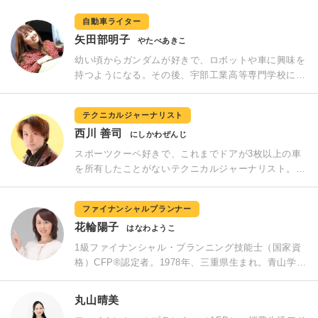
と各媒体で執筆中。仕事柄、遠方への取材も多く車で
自動車ライター
の長距離移動は日常茶飯事。そのため車は小回りの利
矢田部明子
くコンパクトカーを好む傾向アリ
やたべあきこ
幼い頃からガンダムが好きで、ロボットや車に興味を
持つようになる。その後、宇部工業高等専門学校に入
学し、物質工学・機械工学など専門工学を学ぶ。現在
は自動車雑誌など多くの媒体で執筆。愛車はランドク
テクニカルジャーナリスト
ルーザー76でオフロードコースを走るのが趣味。
西川 善司
にしかわぜんじ
スポーツクーペ好きで、これまでドアが3枚以上の車
を所有したことがないテクニカルジャーナリスト。
以前の愛車は10年間乗った最終6型RX-7（GF-
FD3S）。現在は日産GT-RとホンダS660の二台を所
ファイナンシャルプランナー
有。 最近ではグラフィックスプロセッサやゲームグ
花輪陽子
ラフィックス、映像機器などに関連した記事を執筆。
はなわようこ
1級ファイナンシャル・プランニング技能士（国家資
格）CFP®認定者。1978年、三重県生まれ。青山学院
大学国際政治経済学部卒業後、外資系投資銀行に入
社。退職後、FPとして独立。2015年から生活の拠点
丸山晴美
をシンガポールに移し、東京とシンガポールでセミナ