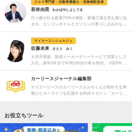
営。
クルマ専門家・自動車整備士・危険物取扱者
ディア、自動車メディアなどのライター・編集者の経
若林由晃
験から記事執筆・監修も広く行っている。
わかばやしよしてる
代々継がれる創業70年の車販・整備工場を営む家に生
まれ、エンジンオイルとガソリンの香りにまみれなが
ら育つ。小学校から車販の接客、中学校には整備の手
伝いを行う根っからのカーガイ。自動車整備専門学校
マイカーコンシェルジュ
では上位の成績で卒業。整備士国家資格は満点合格
佐藤未来
（専門学校の先生が採点）。 その後、大手自動車メ
さとう みく
ーカー系列のディーラーで整備と中古車販売を経験。
大学卒業後、国産メーカーディーラーにて営業として
IT×車という販売方法に興味を持ち、現在はカーリー
入社。新卒2年目で年間100台の車を契約。 2020年1
ス事業に軸足を置きつつ、クルマ関連の専門家として
月にカーリースの「定額カルモくん」にセールス担当
も活動している。メディア出演・寄稿歴：テレビ東京
として入社。 新車、中古車セールス業務と並行して
カーリースジャーナル編集部
「ワールド・ビジネス サテライト」、日本テレビ
新規施策の立ち上げ、営業支援などに従事。 全体の
「news every」「DayDay.」、ラジオ関西「Clip」、
マイカーリースのカーリースカルモくんが制作する車
契約数（1～7月の伸び率）成長に貢献し、入社半年で
徳間書店「GoodsPress（グッズプレス）」、朝日デ
選びとカーライフを応援するWebマガジン「カーリー
マイカーコンシェルジュの育成担当に抜擢され、これ
ジタルラボ「Moovoo」、オートバックスセブン「暮
スジャーナル」。国産新車に関するレビューやグレー
まで1年で30人を教育。 「セールスは車を売ってるの
らしとくるま」ほか
ド比較情報、知ってるとおトクなマル秘情報を中心
ではなく、サービスを使うことで訪れる未来を売って
に、クルマ選びのプロが執筆する情報を更新していき
いる」が口ぐせ。
お役立ちツール
ます。