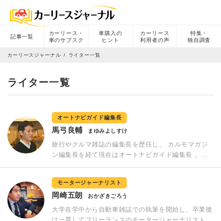
カーリース・
車購入の
カーリース
特集・
記事一覧
車のサブスク
ヒント
利用者の声
独自調査
カーリースジャーナル
ライター一覧
ライター一覧
オートナビガイド編集長
馬弓良輔
まゆみよしすけ
旅行やクルマ雑誌の編集長を歴任し、 カルモマガジ
ン編集長を経て現在はオートナビガイド編集長 。ク
ルマは見た目が5割、走り味が4割、あとの１割は「運
命の出会い」というのが自身のクルマ選びのモット
モータージャーナリスト
ー。走り屋ではないが長距離ドライブを好み、最近の
岡崎五朗
愛車はSUVを乗り継いでいる。が、しかし他にも隠し
おかざきごろう
持っているクルマがあるとかないとか・・・。
大学在学中から自動車雑誌での執筆を開始し、卒業後
は一貫してフリーランスのモータージャーナリストと