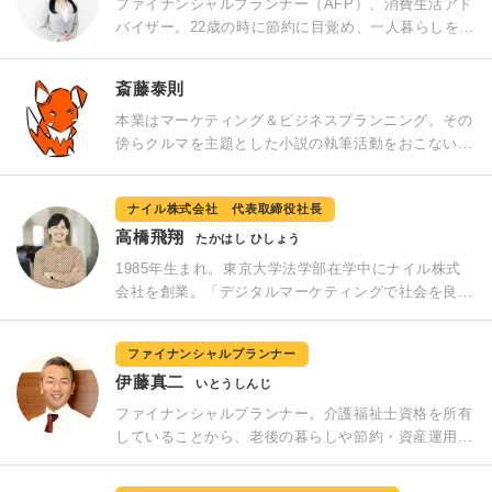
ファイナンシャルプランナー（AFP）、消費生活アド
ー講師など幅広い活動を行う。『夫婦で貯める1億
バイザー。22歳の時に節約に目覚め、一人暮らしをし
円！』（ダイヤモンド社）など著書多数。「ホンマで
ながらも1年で200万円を貯め、26歳で住宅を購入し
っか！？TV」「有吉ゼミ」などテレビ出演や講演経
た経験がメディアに取り上げられ、その後コンビニ店
験も多数。日本FP協会「くらしとお金のFP相談室」
斎藤泰則
長などを経て2001年に節約アドバイザーとして独
2011年度相談員。
立。食費や通信費など身の回りの節約術やライフプラ
本業はマーケティング＆ビジネスプランニング。その
ンを見据えたお金の管理運用のアドバイスなどを執
傍らクルマを主題とした小説の執筆活動をおこない、
筆、監修している。書著に『シングルママのお金に困
クラシックミニが走り回る「近未来小説 葉山時感」
らない本』『50代から知っておきたい！年金生活の不
kindle版を発刊。初代ロードスターがきっかけでクル
ナイル株式会社 代表取締役社長
安、解消します（共著）』など多数。
マ好きになり、「クルマは小さくてシンプルなほど面
白い」との信条から、現在は古くて小さな大衆車（チ
高橋飛翔
たかはし ひしょう
ンクエチェント、2CV、他）を所有。
1985年生まれ。東京大学法学部在学中にナイル株式
会社を創業。「デジタルマーケティングで社会を良く
する事業家集団」をビジョンに掲げ、複数領域での事
業を展開。2018年より新規事業でモビリティ領域に
ファイナンシャルプランナー
参入。オンラインで申込が完結する個人向けの車のサ
伊藤真二
ブスクリプションサービス「おトクにマイカー 定額
いとうしんじ
カルモくん」を展開、事業を拡大している。また、自
ファイナンシャルプランナー。介護福祉士資格を所有
身ではMaaS（Mobility as a Service）をはじめとす
していることから、老後の暮らしや節約・資産運用な
るモビリティ革命について、さまざまな観点から検討
ど、安心できる未来、無駄のない今を生きるためのご
していく研究マガジン「MaaSミライ研究所」を運
提案を多く行う。 また、ニュースメディア、採用メ