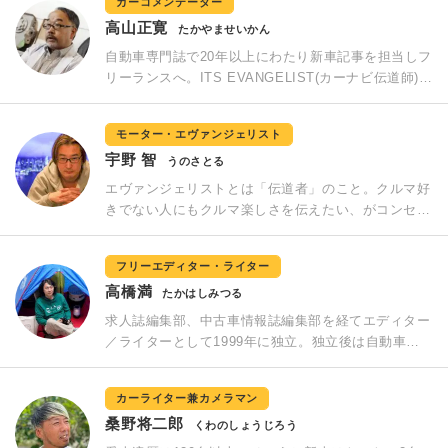
カーコメンテーター
ている。愛猫家。
高山正寛
たかやませいかん
自動車専門誌で20年以上にわたり新車記事を担当しフ
リーランスへ。ITS EVANGELIST(カーナビ伝道師)と
してカーナビはもちろん、昨今の自動運転領域や先進
安全技術、カーセキュリティも含めたカーコメンテー
モーター・エヴァンジェリスト
ターとして活躍。AJAJ(日本自動車ジャーナリスト協
宇野 智
会)会員、2017-2018日本カー・オブ・ザ・イヤー選考
うのさとる
委員を務める。
エヴァンジェリストとは「伝道者」のこと。クルマ好
きでない人にもクルマ楽しさを伝えたい、がコンセプ
ト。元「MOBY」編集長で現在は編集プロダクション
「撮る書く編む株式会社」を主催。個人ではライター
フリーエディター・ライター
／フォトグラファー／エディターとして、取材や試乗
高橋満
を精力的にこなし、いくつかの自動車メディアへの寄
たかはしみつる
稿も行っている。その試乗車種は年に100車種以上に
求人誌編集部、中古車情報誌編集部を経てエディター
及ぶ。鉄道、航空機、船舶など乗り物全般、交通にも
／ライターとして1999年に独立。独立後は自動車の
造詣が深い。
他、音楽、アウトドアなどをテーマに執筆。得意とし
ているのは人物インタビュー。著名人から一般の方ま
カーライター兼カメラマン
で、心の中に深く潜り込んでその人自身も気づいてい
桑野将二郎
なかった本音を引き出すことを心がけている。愛車は
くわのしょうじろう
フィアット500C by DIESELとスズキ「ジムニー」