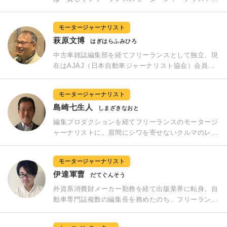
して活動。「生活をともにして気持ちがいいクルマか
どうか」という評価軸での評論にはファンが多い。現
モータージャーナリスト
在はテレビ神奈川「クルマでいこう！」に出演中。
萩原文博
AJAJ（日本自動車ジャーナリスト協会）理事。日本
はぎはらふみひろ
カーオブザイヤー選考委員・ワールドカーアワード選
中古車雑誌編集部を経てフリーランスとして独立、現
考委員・ワールドエンジンオブザイヤー選考委員。
在はAJAJ（日本自動車ジャーナリスト協会）会員と
して多くのメディアで執筆中。日本で最も多くの広報
車両を借り出している男として業界で有名だ。もとも
モータージャーナリスト
と走り屋だけに走行性能の評価は得意。それだけでな
島崎七生人
く長年の中古車相場の研究で培った、人気車種の動向
しまざきなおと
や流行りの装備の価値評価などを加味した、総合的に
編集プロダクションを経てフリーランスのモータージ
買いのクルマ・グレードの紹介をモットーとしてい
ャーナリストに。眉間にシワを寄せないクルマのレポ
る。
ートがモットー。 デザインや内装、質感にも高い関
心を持ち、その業界有数の観察眼から投げかけられる
モータージャーナリスト
必要以上に細かい、いや鋭い質問は広報担当者を震え
伊達軍曹
上がらせることもしばしば。 クルマ以外の趣味はカ
だてぐんそう
メラ、オーディオ、柴犬の飼育ほか。AJAJ（日本自
外資系消費財メーカー勤務を経て出版業界に転身。自
動車ジャーナリスト協会）会員、日本カー・オブ・
動車専門誌複数の編集長を務めたのち、フリーランス
ザ・イヤー選考委員。
の編集者／執筆者として2006年に独立。以来、有名
メディア多数で新車および中古車の取材記事を執筆し