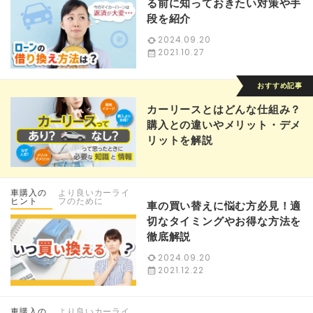
る前に知っておきたい対策や手
段を紹介
2024.09.20
2021.10.27
カーリースとはどんな仕組み？
購入との違いやメリット・デメ
リットを解説
車購入の
より良いカーライ
ヒント
フのために
車の買い替えに悩む方必見！適
切なタイミングやお得な方法を
徹底解説
2024.09.20
2021.12.22
車購入の
より良いカーライ