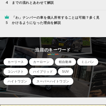
までの流れとあわせて解説
「わ」ナンバーの車を個人所有することは可能？多く見
かけるようになった理由を解説
注目のキーワード
カーリース
カーローン
軽自動車
ミニバン
コンパクト
ハイブリッド
SUV
ハイトワゴン
スーパーハイトワゴン