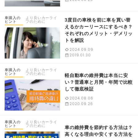
車購入の
より良いカーライ
3度目の車検を前に車を買い替
ヒント
フのために
えるかカーリースにするべき？
それぞれのメリット・デメリッ
トを解説
2024.09.09
2019.01.30
車購入の
より良いカーライ
ヒント
フのために
軽自動車の維持費は本当に安
い？普通車と月間・年間で比較
して徹底検証
2024.08.06
2020.09.26
車購入の
より良いカーライ
ヒント
フのために
車の維持費を節約する方法は？
高くなる理由や安くする方法を