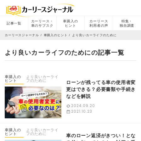
カーリース・
車購入の
カーリース
特集・
記事一覧
車のサブスク
ヒント
利用者の声
独自調査
カーリースジャーナル
車購入のヒント
より良いカーライフのために
より良いカーライフのためにの記事一覧
車購入の
より良いカーライ
ヒント
フのために
ローンが残ってる車の使用者変
更はできる？必要書類や手続き
などを解説
2024.09.20
2021.10.23
車購入の
より良いカーライ
ヒント
フのために
車のローン返済がきつい！とな