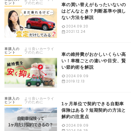
ヒント
フのために
車の買い替えがもったいないの
はどんなとき？判断基準や損し
ない方法を解説
2024.09.20
2021.12.24
車購入の
より良いカーライ
ヒント
フのために
車の維持費がおかしいくらい高
い！車種ごとの違いや目安、賢
い節約術を解説
2024.09.09
2019.12.13
車購入の
より良いカーライ
ヒント
フのために
1ヶ月単位で契約できる自動車
保険はある？短期契約の方法と
解約の注意点
2024.09.09
2024.06.25