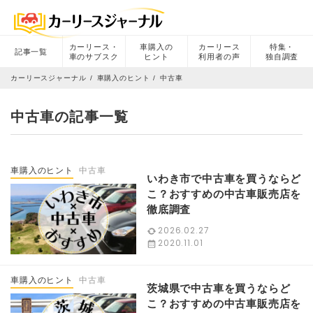
カーリース・
車購入の
カーリース
特集・
記事一覧
車のサブスク
ヒント
利用者の声
独自調査
カーリースジャーナル
車購入のヒント
中古車
中古車の記事一覧
車購入のヒント
中古車
いわき市で中古車を買うならど
こ？おすすめの中古車販売店を
徹底調査
2026.02.27
2020.11.01
車購入のヒント
中古車
茨城県で中古車を買うならど
こ？おすすめの中古車販売店を