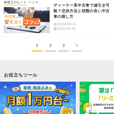
車購入のヒント
中古車
ディーラー系中古車で値引き可
能？交渉方法と状態の良い中古
車の探し方
2024.09.12
2021.06.30
1
2
3
お役立ちツール