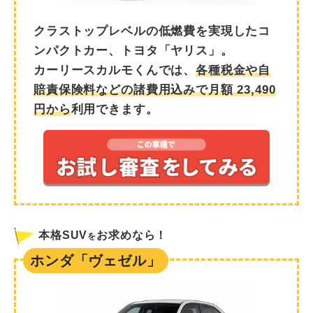
クラストップレベルの低燃費を実現したコ
ンパクトカー、トヨタ「ヤリス」。
カーリースカルモくんでは、
各種税金や自
賠責保険料などの諸費用込みで月額
23,490
円から
利用できます。
本格SUV
お求めなら！
を
ホンダ「ヴェゼル」