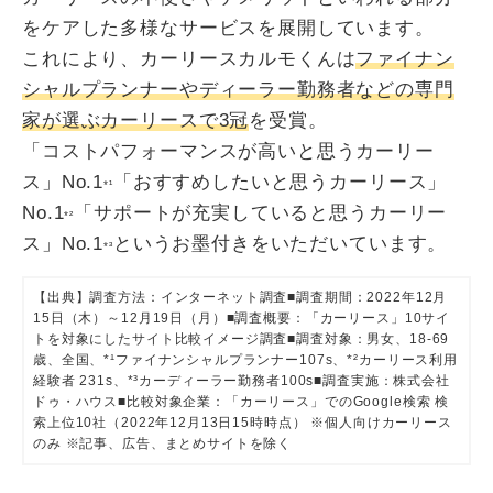
をケアした多様なサービスを展開しています。
これにより、カーリースカルモくんは
ファイナン
シャルプランナーやディーラー勤務者などの専門
家が選ぶカーリースで3冠
を受賞。
「コストパフォーマンスが高いと思うカーリー
ス」No.1
「おすすめしたいと思うカーリース」
*¹
No.1
「サポートが充実していると思うカーリー
*²
ス」No.1
というお墨付きをいただいています。
*³
【出典】調査方法：インターネット調査■調査期間：2022年12月
15日（木）～12月19日（月）■調査概要：「カーリース」10サイ
トを対象にしたサイト比較イメージ調査■調査対象：男女、18-69
歳、全国、*¹ファイナンシャルプランナー107s、*²カーリース利用
経験者 231s、*³カーディーラー勤務者100s■調査実施：株式会社
ドゥ・ハウス■比較対象企業：「カーリース」でのGoogle検索 検
索上位10社（2022年12月13日15時時点） ※個人向けカーリース
のみ ※記事、広告、まとめサイトを除く