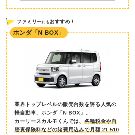
ファミリー
おすすめ！
にも
ホンダ「N BOX」
業界トップレベルの販売台数を誇る人気の
軽自動車、ホンダ「N BOX」。
カーリースカルモくんでは、
各種税金や自
賠責保険料などの諸費用込みで月額
21,510