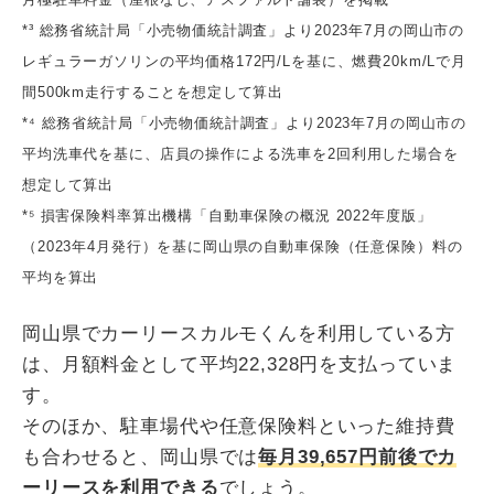
*³ 総務省統計局「小売物価統計調査」より2023年7月の岡山市の
レギュラーガソリンの平均価格172円/Lを基に、燃費20km/Lで月
間500km走行することを想定して算出
*⁴ 総務省統計局「小売物価統計調査」より2023年7月の岡山市の
平均洗車代を基に、店員の操作による洗車を2回利用した場合を
想定して算出
*⁵ 損害保険料率算出機構「自動車保険の概況 2022年度版」
（2023年4月発行）を基に岡山県の自動車保険（任意保険）料の
平均を算出
岡山県でカーリースカルモくんを利用している方
は、月額料金として平均22,328円を支払っていま
す。
そのほか、駐車場代や任意保険料といった維持費
も合わせると、岡山県では
毎月39,657円前後でカ
ーリースを利用できる
でしょう。