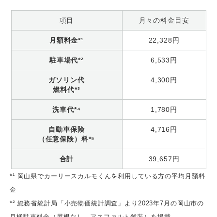
項目
月々の料金目安
月額料金*¹
22,328円
駐車場代*²
6,533円
ガソリン代
4,300円
燃料代*³
洗車代*⁴
1,780円
自動車保険
4,716円
（任意保険）料*⁵
合計
39,657円
*¹ 岡山県でカーリースカルモくんを利用している方の平均月額料
金
*² 総務省統計局「小売物価統計調査」より2023年7月の岡山市の
月極駐車料金（屋根なし、アスファルト舗装）を掲載