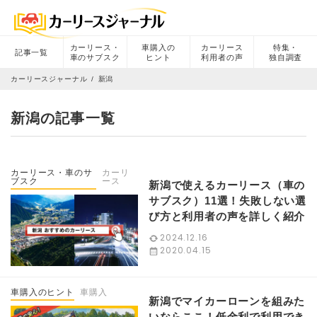
カーリース・
車購入の
カーリース
特集・
記事一覧
車のサブスク
ヒント
利用者の声
独自調査
カーリースジャーナル
新潟
新潟の記事一覧
カーリース・車のサ
カーリ
ブスク
ース
新潟で使えるカーリース（車の
サブスク）11選！失敗しない選
び方と利用者の声を詳しく紹介
2024.12.16
2020.04.15
車購入のヒント
車購入
新潟でマイカーローンを組みた
いならここ！低金利で利用でき