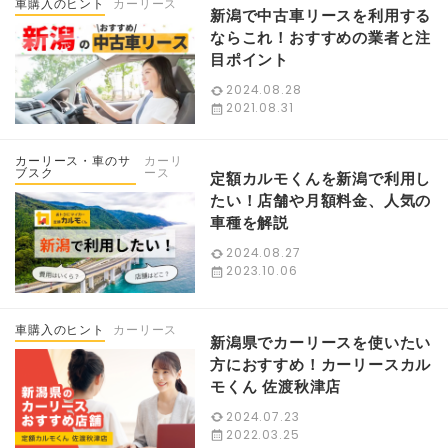
車購入のヒント
カーリース
新潟で中古車リースを利用する
ならこれ！おすすめの業者と注
目ポイント
2024.08.28
2021.08.31
カーリース・車のサ
カーリ
ブスク
ース
定額カルモくんを新潟で利用し
たい！店舗や月額料金、人気の
車種を解説
2024.08.27
2023.10.06
車購入のヒント
カーリース
新潟県でカーリースを使いたい
方におすすめ！カーリースカル
モくん 佐渡秋津店
2024.07.23
2022.03.25