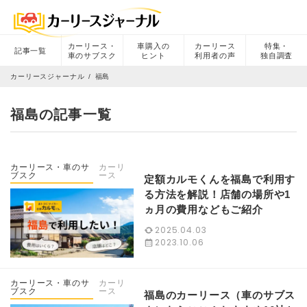
カーリース・
車購入の
カーリース
特集・
記事一覧
車のサブスク
ヒント
利用者の声
独自調査
カーリースジャーナル
福島
福島の記事一覧
カーリース・車のサ
カーリ
ブスク
ース
定額カルモくんを福島で利用す
る方法を解説！店舗の場所や1
ヵ月の費用などもご紹介
2025.04.03
2023.10.06
カーリース・車のサ
カーリ
ブスク
ース
福島のカーリース（車のサブス