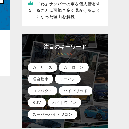
「わ」ナンバーの車を個人所有す
ることは可能？多く見かけるよう
になった理由を解説
注目のキーワード
ッ
カーリース
カーローン
軽自動車
ミニバン
コンパクト
ハイブリッド
SUV
ハイトワゴン
スーパーハイトワゴン