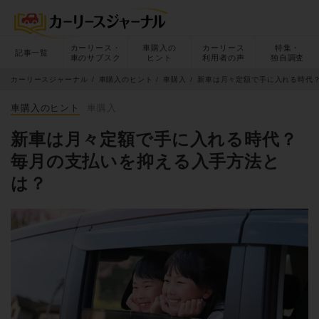
カーリース・
車購入の
カーリース
特集・
記事一覧
車のサブスク
ヒント
利用者の声
独自調査
カーリースジャーナル
車購入のヒント
車購入
新車は月々定額で手に入れる時代
車購入のヒント
車購入
新車は月々定額で手に入れる時代？
毎月の支払いを抑える入手方法と
は？