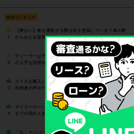
総合ランキング
【夢占い】車を運転する夢は何を意味している？車の夢
からわかる深層心理とは
ディーラーは予約なしでも訪問OK？目的別ディーラー
の上手な活用法
ライズを購入して「後悔した」と思うのはどんなとき？
利用者の声やデメリットを解説
マイカーローンはいつ申し込むのが正解？ローンを組む
までの流れとあわせて解説
「わ」ナンバーの車を個人所有することは可能？多く見