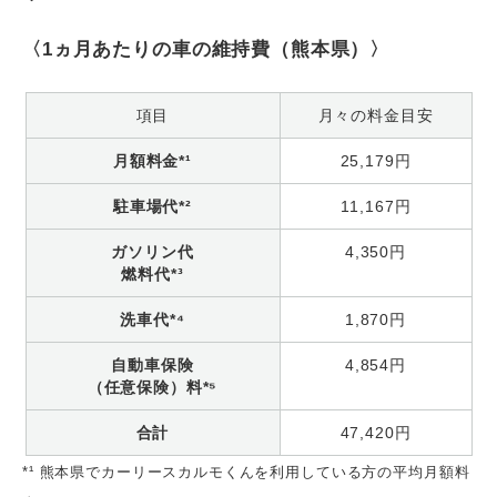
〈1ヵ月あたりの車の維持費（熊本県）〉
項目
月々の料金目安
月額料金*¹
25,179円
駐車場代*²
11,167円
ガソリン代
4,350円
燃料代*³
洗車代*⁴
1,870円
自動車保険
4,854円
（任意保険）料*⁵
合計
47,420円
*¹ 熊本県でカーリースカルモくんを利用している方の平均月額料