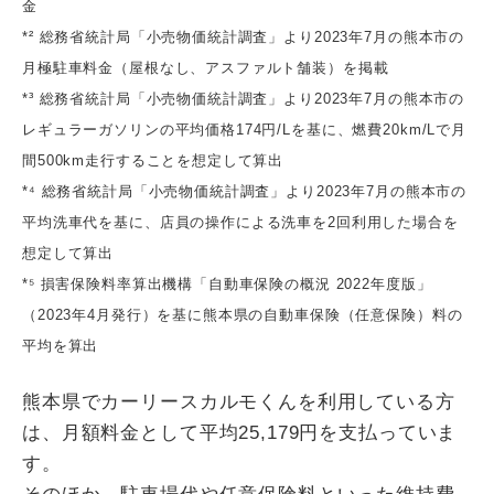
金
*² 総務省統計局「小売物価統計調査」より2023年7月の熊本市の
月極駐車料金（屋根なし、アスファルト舗装）を掲載
*³ 総務省統計局「小売物価統計調査」より2023年7月の熊本市の
レギュラーガソリンの平均価格174円/Lを基に、燃費20km/Lで月
間500km走行することを想定して算出
*⁴ 総務省統計局「小売物価統計調査」より2023年7月の熊本市の
平均洗車代を基に、店員の操作による洗車を2回利用した場合を
想定して算出
*⁵ 損害保険料率算出機構「自動車保険の概況 2022年度版」
（2023年4月発行）を基に熊本県の自動車保険（任意保険）料の
平均を算出
熊本県でカーリースカルモくんを利用している方
は、月額料金として平均25,179円を支払っていま
す。