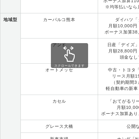
ボーナス加算110
※均等払いなら月
地域型
カーパルコ熊本
ダイハツ「
月額10,000
ボーナス加算38,
アンド
日産「デイズ」
月額28,800
頭金なし
スクロールできます
オートメッセ
中古・トヨタ
リース月額19
（契約期間3
軽自動車の新車
カセル
「おてがるリ
月額10,0
ボーナス加算あり
グレース大橋
公開
新車市場
ホンダ「N