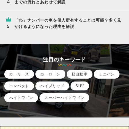
までの流れとあわせて解説
「わ」ナンバーの車を個人所有することは可能？多く見
かけるようになった理由を解説
注目のキーワード
カーリース
カーローン
軽自動車
ミニバン
コンパクト
ハイブリッド
SUV
ハイトワゴン
スーパーハイトワゴン