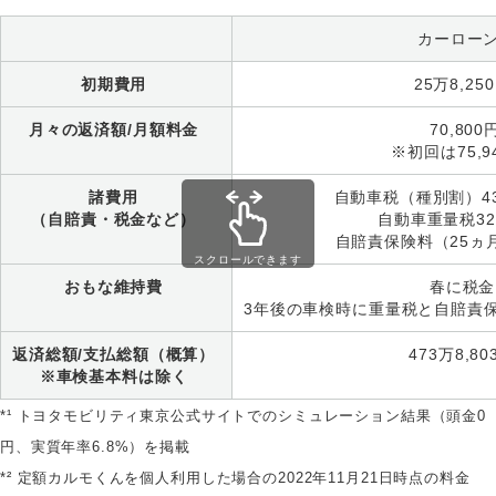
カーローン​​
初期費用
25万8,25
月々の返済額/月額料金
70,800
※初回は75,
諸費用
自動車税（種別割）43
（自賠責・税金など）
自動車重量税32
自賠責保険料（25ヵ月
スクロールできます
おもな維持費
春に税
3年後の車検時に重量税と自賠責
返済総額/支払総額（概算）
473万8,8
※車検基本料は除く
*¹ トヨタモビリティ東京公式サイトでのシミュレーション結果（頭金0
円、実質年率6.8%）を掲載
*² 定額カルモくんを個人利用した場合の2022年11月21日時点の料金