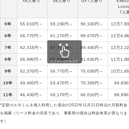
X8人乗り
S8人乗り
GF7人乗り
Execu
Lou
7人
5年
55,010円～
59,190円～
90,100円～
12万7,
6年
56,770円～
61,170円～
88,670円～
12万4,
7年
62,315円～
67,770円～
89,440円～
12万2,
8年
56,990円～
61,830円～
81,630円～
11万1,
スクロールできます
9年
52,370円～
56,770円～
75,030円～
10万1,
10年
49,400円～
53,470円～
70,300円～
94,8
11年
46,430円～
50,170円～
66,010円～
88,8
​*定額カルモくんを個人利用した場合の2022年11月21日時点の月額料金
を掲載（リース料金の目安であり、事業用の場合は料金体系が異なりま
す）