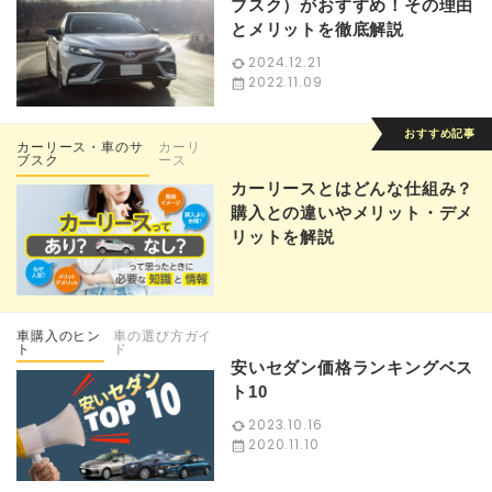
ブスク）がおすすめ！その理由
とメリットを徹底解説
2024.12.21
2022.11.09
カーリース・車のサ
カーリ
ブスク
ース
カーリースとはどんな仕組み？
購入との違いやメリット・デメ
リットを解説
車購入のヒン
車の選び方ガイ
ト
ド
安いセダン価格ランキングベス
ト10
2023.10.16
2020.11.10