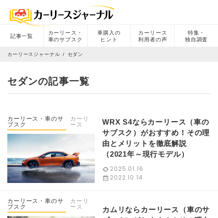
カーリース・
車購入の
カーリース
特集・
記事一覧
車のサブスク
ヒント
利用者の声
独自調査
カーリースジャーナル
セダン
セダンの記事一覧
カーリース・車のサ
カーリ
WRX S4ならカーリース（車の
ブスク
ース
サブスク）がおすすめ！その理
由とメリットを徹底解説
（2021年～現行モデル）
2025.01.16
2022.10.14
カーリース・車のサ
カーリ
ブスク
ース
カムリならカーリース（車のサ