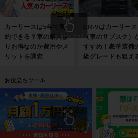
カーリースは5年で契
CR-Vはカーリース
約できる？車の購入よ
（車のサブスク）
スクロールできます
りお得なのか費用やメ
すすめ！豪華装備
リットを調査
級グレードも狙え
お役立ちツール
スクロールできます