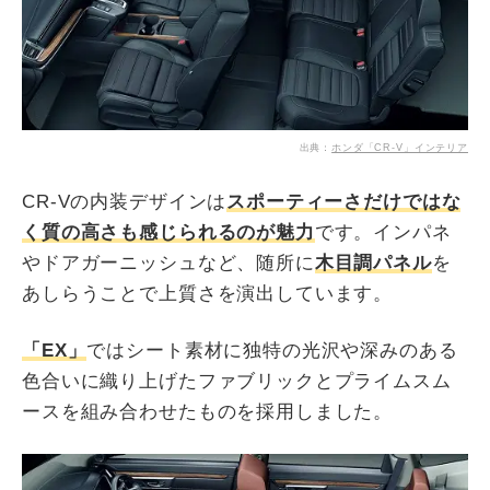
出典：
ホンダ「CR-V」インテリア
CR-Vの内装デザインは
スポーティーさだけではな
く質の高さも感じられるのが魅力
です。インパネ
やドアガーニッシュなど、随所に
木目調パネル
を
あしらうことで上質さを演出しています。
「EX」
ではシート素材に独特の光沢や深みのある
色合いに織り上げたファブリックとプライムスム
ースを組み合わせたものを採用しました。