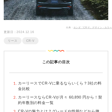
出典：
ホンダ「CR-V」デザイン・カラー
更新日：2024.12.16
リース
CR-V
この記事の目次
カーリースでCR-Vに乗るならいくら？3社の料
金比較
カーリースならCR-Vが月々
60,890
円から！契
約年数別の料金一覧
CR-Vの魅力とは？グレードや性能などから徹