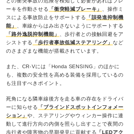
との衝突事故の危険を検知して必要があればブレ
ーキを作動させる
「衝突軽減ブレーキ」
、操作ミ
スによる事故防止をサポートする
「誤発進抑制機
能」
、車線からはみ出さないようにサポートする
「路外逸脱抑制機能」
、歩行者との接触回避をア
シストする
「歩行者事故低減ステアリング」
など
のさまざまな機能が搭載されています。
また、CR-Vには「Honda SENSING」のほかに
も、複数の安全性を高める装備を採用しているの
も注目すべきポイント。
死角になる隣車線後方を走る車の存在をドライバ
ーに知らせる
「ブラインドスポットインフォメー
ション」
や、ステアリングやウィンカー操作に連
動して進行方向の内側を照らし出すことで夜間の
歩行者や障害物の早期発見に貢献する
「LEDアク