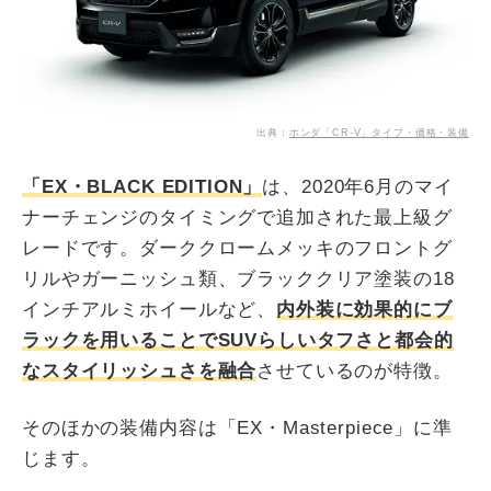
出典：
ホンダ「CR-V」タイプ・価格・装備
「EX・BLACK EDITION」
は、2020年6月のマイ
ナーチェンジのタイミングで追加された最上級グ
レードです。ダーククロームメッキのフロントグ
リルやガーニッシュ類、ブラッククリア塗装の18
インチアルミホイールなど、
内外装に効果的にブ
ラックを用いることでSUVらしいタフさと都会的
なスタイリッシュさを融合
させているのが特徴。
そのほかの装備内容は「EX・Masterpiece」に準
じます。