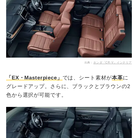
出典：
ホンダ「CR-V」インテリア
「EX・Masterpiece」
では、シート素材が
本革
に
グレードアップ。さらに、ブラックとブラウンの2
色から選択が可能です。