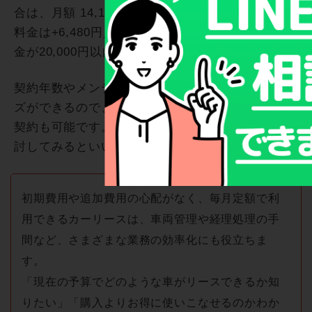
合は、月額
14,140
円から。メンテナンスプランの
料金は+6,480円／月となっており、どれも月額料
金が20,000円以内に収まります。
契約年数やメンテナンスプランなどのカスタマイ
ズができるので、事業計画に応じた自由なリース
契約も可能です。事業用車両をお探しの方は、検
討してみるといいでしょう。
初期費用や追加費用の心配がなく、毎月定額で利
用できるカーリースは、車両管理や経理処理の手
間など、さまざまな業務の効率化にも役立ちま
す。
「現在の予算でどのような車がリースできるか知
りたい」「購入よりお得に使いこなせるのかわか