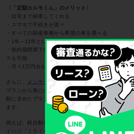
〈「定額カルモくん」のメリット〉
・自宅まで納車してくれる
・スマホで手続きが楽々
・すべての国産車種から希望の車を選べる
・1年～11年という幅広い契約年数
・契約期間満了後は返却のほか、買取りや再リー
スも可能
・月々1万円台から手軽に利用できる
さらに、
メンテナンスプラン
は最もベーシックな
プランから車にかかる維持費をできる限り月額定
額に含めたプランまで、希望に合わせて選択でき
ます。
例えば、軽自動車のスタンダードモデルであるダ
イハツ「ミライ―ス」を11年契約でリースする場