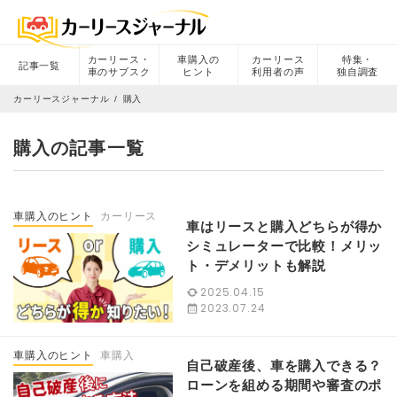
カーリース・
車購入の
カーリース
特集・
記事一覧
車のサブスク
ヒント
利用者の声
独自調査
カーリースジャーナル
購入
購入の記事一覧
車購入のヒント
カーリース
車はリースと購入どちらが得か
シミュレーターで比較！メリッ
ト・デメリットも解説
2025.04.15
2023.07.24
車購入のヒント
車購入
自己破産後、車を購入できる？
ローンを組める期間や審査のポ