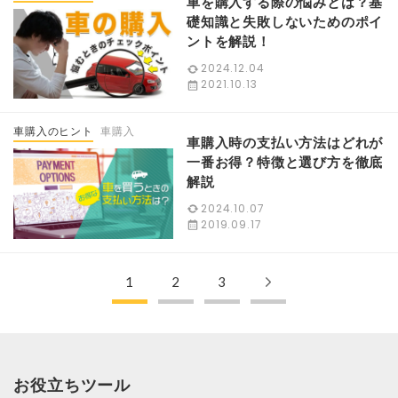
車を購入する際の悩みとは？基
礎知識と失敗しないためのポイ
ントを解説！
2024.12.04
2021.10.13
車購入のヒント
車購入
車購入時の支払い方法はどれが
一番お得？特徴と選び方を徹底
解説
2024.10.07
2019.09.17
1
2
3
お役立ちツール