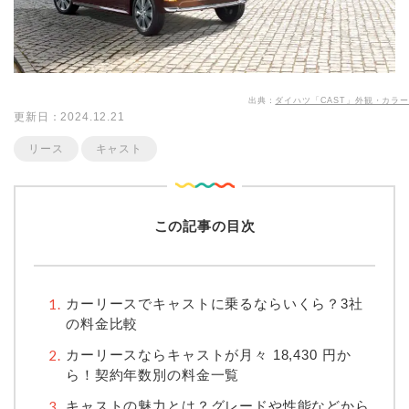
出典：
ダイハツ「CAST」外観・カラー
更新日：2024.12.21
リース
キャスト
この記事の目次
カーリースでキャストに乗るならいくら？3社
の料金比較
カーリースならキャストが月々
18,430
円か
ら！契約年数別の料金一覧
キャストの魅力とは？グレードや性能などから