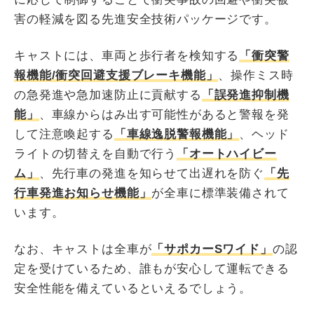
害の軽減を図る先進安全技術パッケージです。
キャストには、車両と歩行者を検知する
「衝突警
報機能/衝突回避支援ブレーキ機能」
、操作ミス時
の急発進や急加速防止に貢献する
「誤発進抑制機
能」
、車線からはみ出す可能性があると警報を発
して注意喚起する
「車線逸脱警報機能」
、ヘッド
ライトの切替えを自動で行う
「オートハイビー
ム」
、先行車の発進を知らせて出遅れを防ぐ
「先
行車発進お知らせ機能」
が全車に標準装備されて
います。
なお、キャストは全車が
「サポカーSワイド」
の認
定を受けているため、誰もが安心して運転できる
安全性能を備えているといえるでしょう。