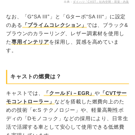
出典：
ダイハツ「CAST」社内空間・荷室・内装
なお、「G“SA III”」と「Gターボ“SA III“」に設定
のある
「プライムコレクション」
では、ブラック&
ブラウンのカラーリング、レザー調素材を使用し
た
専用インテリア
を採用し、質感を高めていま
す。
キャストの燃費は？
キャストでは、
「クールドi－EGR」
や
「CVTサー
モコントローラー」
などを搭載した燃費向上のた
めの技術「e:S テクノロジー」や、軽量高剛性ボ
ディの「Dモノコック」などの採用により、日常生
活で活躍する車として安心して使用できる低燃費