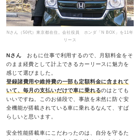
Nさん（50代）東京都在住。会社役員 ホンダ「N BOX」を11年
リース
Nさん
おもに仕事で利用するので、月額料金をそ
のまま経費として計上できるカーリースに魅力を
感じて選びました。
登録諸費用や維持費の一部も定額料金に含まれて
いて、毎月の支払いだけで車に乗れる
のはとても
いいですね。このお値段で、事故を未然に防ぐ安
全機能が搭載されている車に乗れるなんて、すば
らしいと思います。
安全性能搭載車にこだわったのは、自分を守るた