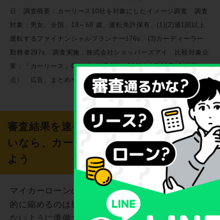
日 調査概要：カーリース10社を対象にしたイメージ調査 調査
対象：男女、全国、18～69 歳、運転免許保有、(1)(2)週1回以上
運転するファイナンシャルプランナー176s、(3)カーディーラー
勤務者297s 調査実施：株式会社ショッパーズアイ 比較対象企
業：「カーリース」Google 検索9社（2021年1月29日10 時時
点） 広告、まとめサイトなどを除く
審査結果を速やかに知って早く車が欲し
いなら、カーリースカルモくんを利用し
よう
マイカーローンの審査結果が出るまでの日数を劇
的に縮めるのは難しいものの、余計な日数をかけ
ないように準備することはできます。それでも車