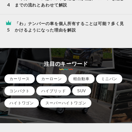
までの流れとあわせて解説
「わ」ナンバーの車を個人所有することは可能？多く見
かけるようになった理由を解説
注目のキーワード
カーリース
カーローン
軽自動車
ミニバン
コンパクト
ハイブリッド
SUV
ハイトワゴン
スーパーハイトワゴン