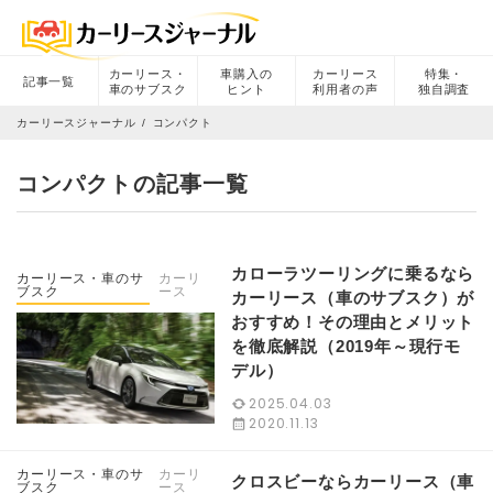
カーリース・
車購入の
カーリース
特集・
記事一覧
車のサブスク
ヒント
利用者の声
独自調査
カーリースジャーナル
コンパクト
コンパクトの記事一覧
カローラツーリングに乗るなら
カーリース・車のサ
カーリ
ブスク
ース
カーリース（車のサブスク）が
おすすめ！その理由とメリット
を徹底解説（2019年～現行モ
デル）
2025.04.03
2020.11.13
カーリース・車のサ
カーリ
クロスビーならカーリース（車
ブスク
ース