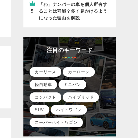
「わ」ナンバーの車を個人所有す
ることは可能？多く見かけるよう
になった理由を解説
注目のキーワード
選
カーリース
カーローン
軽自動車
ミニバン
コンパクト
ハイブリッド
SUV
ハイトワゴン
スーパーハイトワゴン